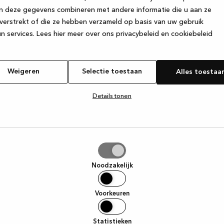
n deze gegevens combineren met andere informatie die u aan ze
verstrekt of die ze hebben verzameld op basis van uw gebruik
e exception has occurred
while loading
www.kvik.nl
(see the browser
n services.
Lees hier meer over ons privacybeleid en cookiebeleid
Weigeren
Selectie toestaan
Alles toestaa
Details tonen
tie
aan
Noodzakelijk
Voorkeuren
Statistieken