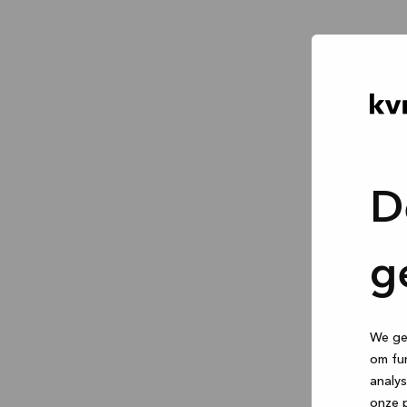
D
g
We geb
om fun
analys
onze p