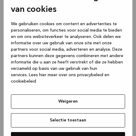
van cookies
We gebruiken cookies om content en advertenties te
personaliseren, om functies voor social media te bieden
en om ons websiteverkeer te analyseren. Ook delen we
informatie over uw gebruik van onze site met onze
Van de moestuin of vers
partners voor social media, adverteren en analyse. Deze
partners kunnen deze gegevens combineren met andere
van de markt. Doe je
informatie die u aan ze heeft verstrekt of die ze hebben
verzameld op basis van uw gebruik van hun
schoonmaak in stijl
services.
Lees hier meer over ons privacybeleid en
cookiebeleid
Als je bijkeuken wordt gebruikt als een onbelangrijke
plek om je voor te bereiden op grote diners, luister
dan goed. Moderne, goed uitgeruste aanrechtruimte
Weigeren
is slechts het halve werk. Je hebt een geweldige
bereidingsplek nodig om ervoor te zorgen dat je
Selectie toestaan
bijkeuken niet in een rommelige bende verandert. We
raden een goede
diepe gootsteen
en een krachtige