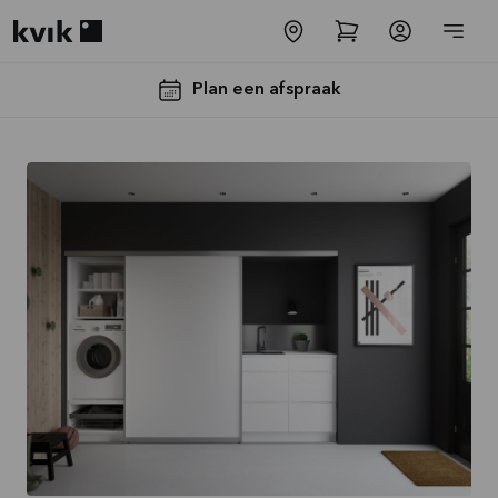
Kvik logo
Plan een afspraak
-30% op alle
werkbladen
incl. spoelbak
en kraan*
Aanbieding is geldig tot
16-08-2026