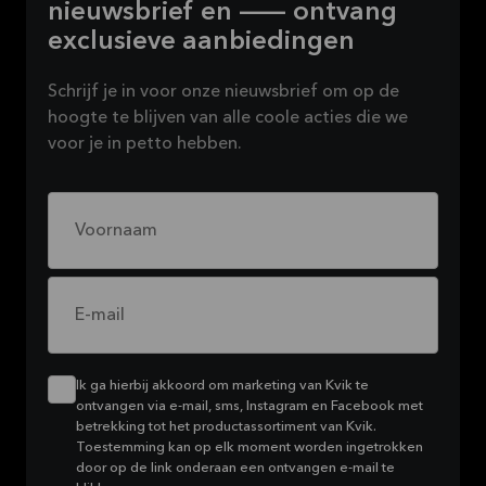
nieuwsbrief en — ontvang
exclusieve aanbiedingen
Schrijf je in voor onze nieuwsbrief om op de
hoogte te blijven van alle coole acties die we
voor je in petto hebben.
Voornaam
E-mail
Ik ga hierbij akkoord om marketing van Kvik te
ontvangen via e-mail, sms, Instagram en Facebook met
betrekking tot het productassortiment van Kvik.
Toestemming kan op elk moment worden ingetrokken
door op de link onderaan een ontvangen e-mail te