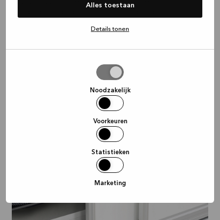
keukenkraan
aan die meewerkt met jou, je
Alles toestaan
voedselbereiding, en natuurlijk je dinerplannen.
Details tonen
Selectie
toestaan
Noodzakelijk
Voorkeuren
Statistieken
Marketing