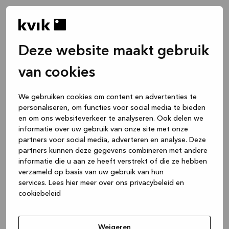
Deze website maakt gebruik
van cookies
We gebruiken cookies om content en advertenties te
personaliseren, om functies voor social media te bieden
en om ons websiteverkeer te analyseren. Ook delen we
informatie over uw gebruik van onze site met onze
partners voor social media, adverteren en analyse. Deze
partners kunnen deze gegevens combineren met andere
informatie die u aan ze heeft verstrekt of die ze hebben
verzameld op basis van uw gebruik van hun
services.
Lees hier meer over ons privacybeleid en
cookiebeleid
Application error: a client-side exception has occurred
while
loading
www.kvik.nl
(see the browser console for more
Weigeren