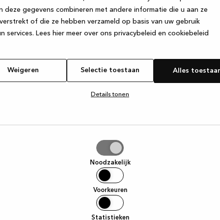
n deze gegevens combineren met andere informatie die u aan ze
verstrekt of die ze hebben verzameld op basis van uw gebruik
e exception has occurred
while loading
www.kvik.nl
(see the browser
n services.
Lees hier meer over ons privacybeleid en cookiebeleid
Weigeren
Selectie toestaan
Alles toestaa
Details tonen
tie
aan
Noodzakelijk
Voorkeuren
Statistieken