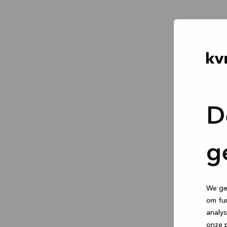
D
g
We geb
om fun
analys
onze p