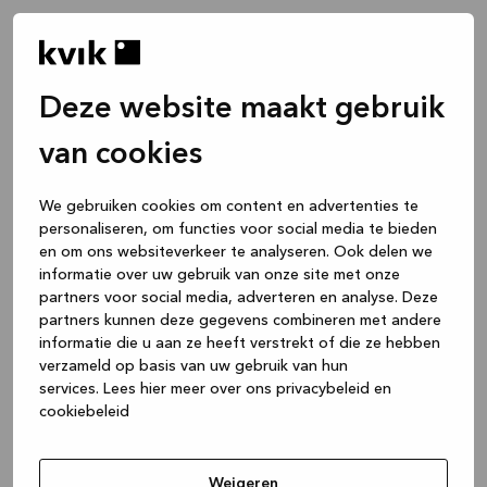
Deze website maakt gebruik
van cookies
We gebruiken cookies om content en advertenties te
personaliseren, om functies voor social media te bieden
en om ons websiteverkeer te analyseren. Ook delen we
informatie over uw gebruik van onze site met onze
partners voor social media, adverteren en analyse. Deze
partners kunnen deze gegevens combineren met andere
informatie die u aan ze heeft verstrekt of die ze hebben
verzameld op basis van uw gebruik van hun
services.
Lees hier meer over ons privacybeleid en
cookiebeleid
Application error: a client-side exception has occurred
while
loading
www.kvik.nl
(see the browser console for more
Weigeren