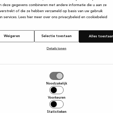
n deze gegevens combineren met andere informatie die u aan ze
verstrekt of die ze hebben verzameld op basis van uw gebruik
e exception has occurred
while loading
www.kvik.nl
(see the browser
n services.
Lees hier meer over ons privacybeleid en cookiebeleid
Weigeren
Selectie toestaan
Alles toestaa
Details tonen
tie
aan
Noodzakelijk
Voorkeuren
Statistieken