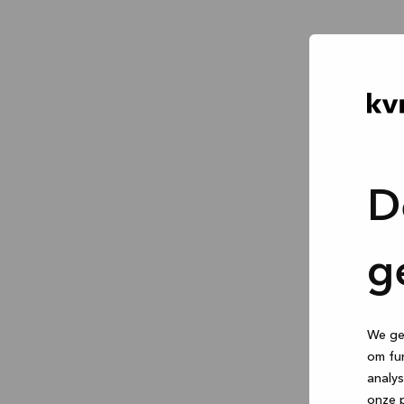
D
g
We geb
om fun
analys
onze p