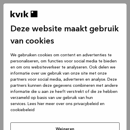
Deze website maakt gebruik
van cookies
We gebruiken cookies om content en advertenties te
personaliseren, om functies voor social media te bieden
en om ons websiteverkeer te analyseren. Ook delen we
informatie over uw gebruik van onze site met onze
partners voor social media, adverteren en analyse. Deze
partners kunnen deze gegevens combineren met andere
informatie die u aan ze heeft verstrekt of die ze hebben
verzameld op basis van uw gebruik van hun
services.
Lees hier meer over ons privacybeleid en
cookiebeleid
Application error: a client-side exception has occurred
while
loading
www.kvik.nl
(see the browser console for more
Weigeren