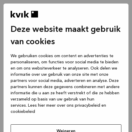
Deze website maakt gebruik
van cookies
We gebruiken cookies om content en advertenties te
personaliseren, om functies voor social media te bieden
en om ons websiteverkeer te analyseren. Ook delen we
informatie over uw gebruik van onze site met onze
partners voor social media, adverteren en analyse. Deze
partners kunnen deze gegevens combineren met andere
informatie die u aan ze heeft verstrekt of die ze hebben
verzameld op basis van uw gebruik van hun
services.
Lees hier meer over ons privacybeleid en
cookiebeleid
Application error: a client-side exception has occurred
while
loading
www.kvik.nl
(see the browser console for more
Weigeren