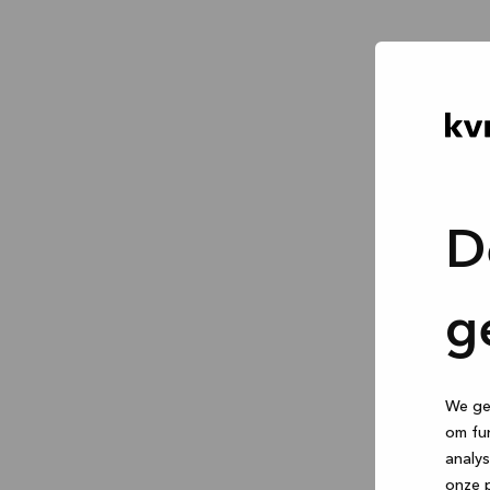
D
g
We geb
om fun
analys
onze p