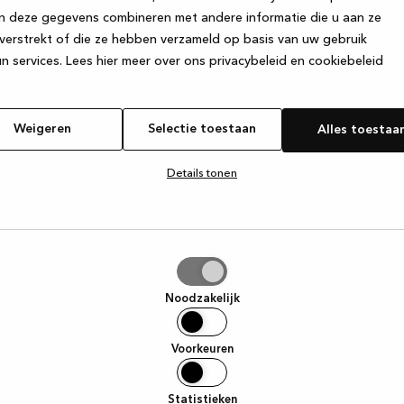
n deze gegevens combineren met andere informatie die u aan ze
verstrekt of die ze hebben verzameld op basis van uw gebruik
e exception has occurred
while loading
www.kvik.nl
(see the browser
n services.
Lees hier meer over ons privacybeleid en cookiebeleid
Weigeren
Selectie toestaan
Alles toestaa
Details tonen
tie
aan
Noodzakelijk
Voorkeuren
Statistieken