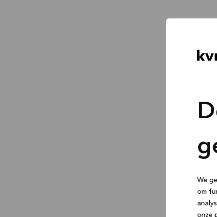
D
g
We geb
om fun
analys
onze p