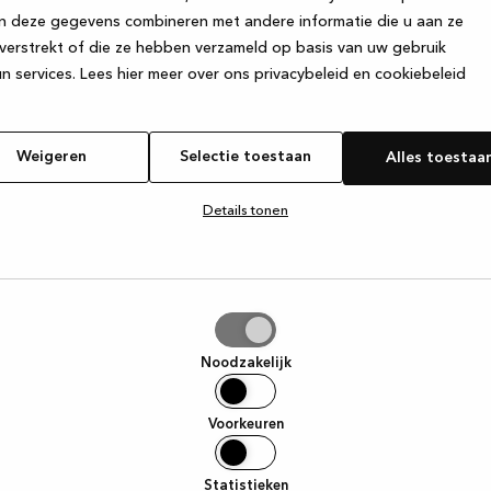
n deze gegevens combineren met andere informatie die u aan ze
verstrekt of die ze hebben verzameld op basis van uw gebruik
e exception has occurred
while loading
www.kvik.nl
(see the browser
n services.
Lees hier meer over ons privacybeleid en cookiebeleid
Weigeren
Selectie toestaan
Alles toestaa
Details tonen
tie
aan
Noodzakelijk
Voorkeuren
Statistieken