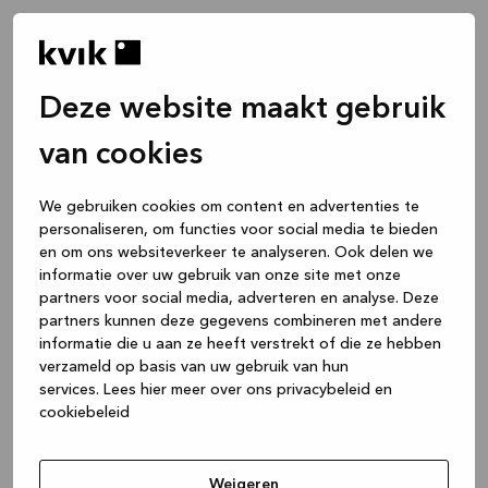
Deze website maakt gebruik
van cookies
We gebruiken cookies om content en advertenties te
personaliseren, om functies voor social media te bieden
en om ons websiteverkeer te analyseren. Ook delen we
informatie over uw gebruik van onze site met onze
partners voor social media, adverteren en analyse. Deze
partners kunnen deze gegevens combineren met andere
informatie die u aan ze heeft verstrekt of die ze hebben
verzameld op basis van uw gebruik van hun
services.
Lees hier meer over ons privacybeleid en
cookiebeleid
Application error: a client-side exception has occurred
while
loading
www.kvik.nl
(see the browser console for more
Weigeren