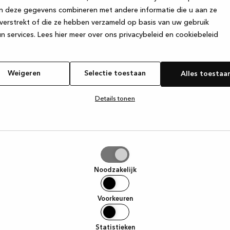
n deze gegevens combineren met andere informatie die u aan ze
verstrekt of die ze hebben verzameld op basis van uw gebruik
e exception has occurred
while loading
www.kvik.nl
(see the browser
n services.
Lees hier meer over ons privacybeleid en cookiebeleid
Weigeren
Selectie toestaan
Alles toestaa
Details tonen
tie
aan
Noodzakelijk
Voorkeuren
Statistieken