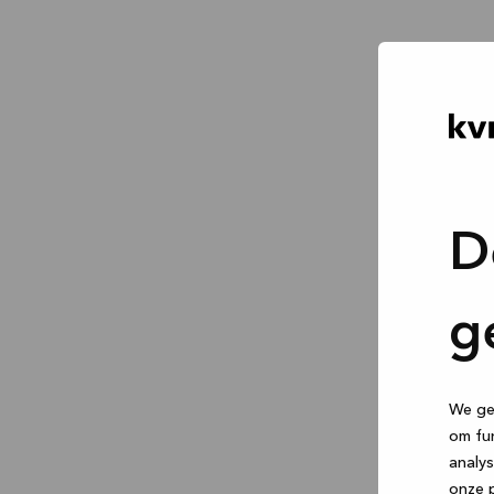
D
g
We geb
om fun
analys
onze p