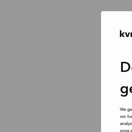
D
g
We geb
om fun
analys
onze p