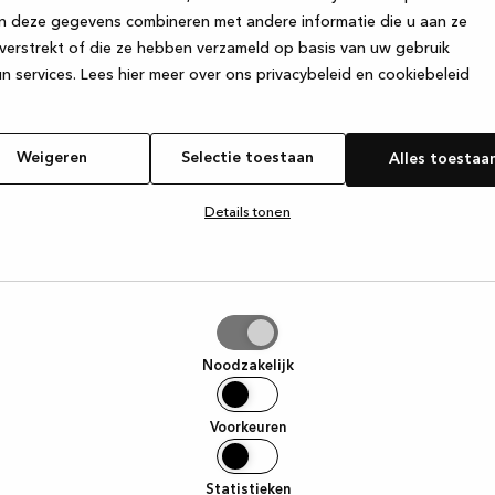
n deze gegevens combineren met andere informatie die u aan ze
verstrekt of die ze hebben verzameld op basis van uw gebruik
e exception has occurred
while loading
www.kvik.nl
(see the browser
n services.
Lees hier meer over ons privacybeleid en cookiebeleid
Weigeren
Selectie toestaan
Alles toestaa
Details tonen
tie
aan
Noodzakelijk
Voorkeuren
Statistieken