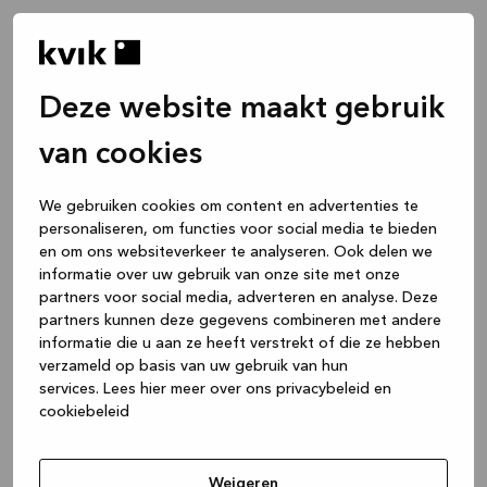
Deze website maakt gebruik
van cookies
We gebruiken cookies om content en advertenties te
personaliseren, om functies voor social media te bieden
en om ons websiteverkeer te analyseren. Ook delen we
informatie over uw gebruik van onze site met onze
partners voor social media, adverteren en analyse. Deze
partners kunnen deze gegevens combineren met andere
informatie die u aan ze heeft verstrekt of die ze hebben
verzameld op basis van uw gebruik van hun
services.
Lees hier meer over ons privacybeleid en
cookiebeleid
Application error: a client-side exception has occurred
while
loading
www.kvik.nl
(see the browser console for more
Weigeren