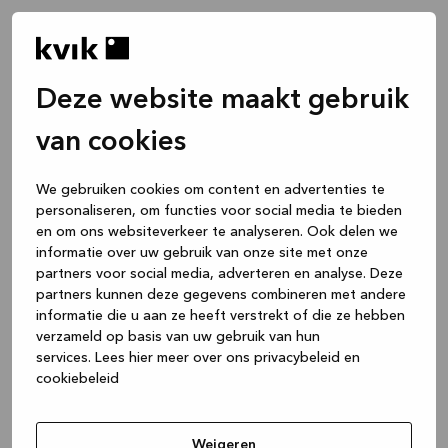
Deze website maakt gebruik
van cookies
We gebruiken cookies om content en advertenties te
personaliseren, om functies voor social media te bieden
en om ons websiteverkeer te analyseren. Ook delen we
informatie over uw gebruik van onze site met onze
partners voor social media, adverteren en analyse. Deze
partners kunnen deze gegevens combineren met andere
informatie die u aan ze heeft verstrekt of die ze hebben
verzameld op basis van uw gebruik van hun
services.
Lees hier meer over ons privacybeleid en
cookiebeleid
Application error: a client-side exception has occurred
while
loading
www.kvik.nl
(see the browser console for more
Weigeren