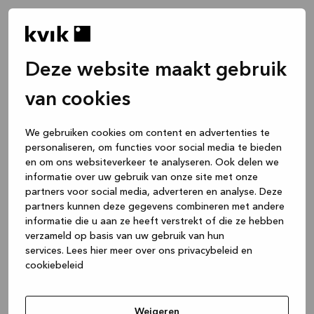
Deze website maakt gebruik
van cookies
We gebruiken cookies om content en advertenties te
personaliseren, om functies voor social media te bieden
en om ons websiteverkeer te analyseren. Ook delen we
informatie over uw gebruik van onze site met onze
partners voor social media, adverteren en analyse. Deze
partners kunnen deze gegevens combineren met andere
informatie die u aan ze heeft verstrekt of die ze hebben
verzameld op basis van uw gebruik van hun
services.
Lees hier meer over ons privacybeleid en
cookiebeleid
Application error: a client-side exception has occurred
while
loading
www.kvik.nl
(see the browser console for more
Weigeren