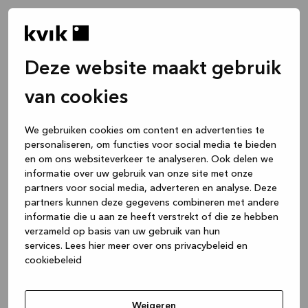
Deze website maakt gebruik
van cookies
We gebruiken cookies om content en advertenties te
personaliseren, om functies voor social media te bieden
en om ons websiteverkeer te analyseren. Ook delen we
informatie over uw gebruik van onze site met onze
partners voor social media, adverteren en analyse. Deze
partners kunnen deze gegevens combineren met andere
informatie die u aan ze heeft verstrekt of die ze hebben
verzameld op basis van uw gebruik van hun
services.
Lees hier meer over ons privacybeleid en
cookiebeleid
Application error: a client-side exception has occurred
while
loading
www.kvik.nl
(see the browser console for more
Weigeren