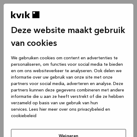
Deze website maakt gebruik
van cookies
We gebruiken cookies om content en advertenties te
personaliseren, om functies voor social media te bieden
en om ons websiteverkeer te analyseren. Ook delen we
informatie over uw gebruik van onze site met onze
partners voor social media, adverteren en analyse. Deze
partners kunnen deze gegevens combineren met andere
informatie die u aan ze heeft verstrekt of die ze hebben
verzameld op basis van uw gebruik van hun
services.
Lees hier meer over ons privacybeleid en
cookiebeleid
Application error: a client-side exception has occurred
while
loading
www.kvik.nl
(see the browser console for more
Weigeren