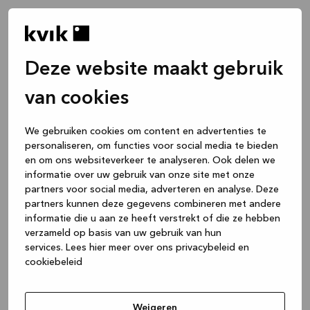
Deze website maakt gebruik
van cookies
We gebruiken cookies om content en advertenties te
personaliseren, om functies voor social media te bieden
en om ons websiteverkeer te analyseren. Ook delen we
informatie over uw gebruik van onze site met onze
partners voor social media, adverteren en analyse. Deze
partners kunnen deze gegevens combineren met andere
informatie die u aan ze heeft verstrekt of die ze hebben
verzameld op basis van uw gebruik van hun
services.
Lees hier meer over ons privacybeleid en
cookiebeleid
Application error: a client-side exception has occurred
while
loading
www.kvik.nl
(see the browser console for more
Weigeren