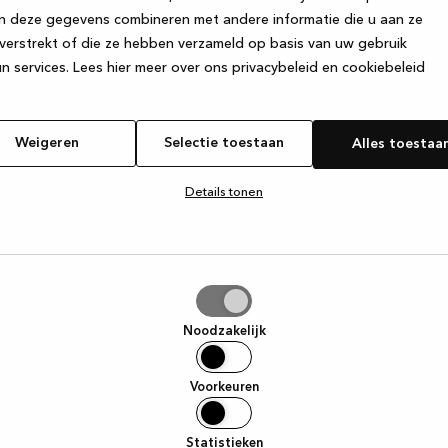
n deze gegevens combineren met andere informatie die u aan ze
verstrekt of die ze hebben verzameld op basis van uw gebruik
e exception has occurred
while loading
www.kvik.nl
(see the browser
n services.
Lees hier meer over ons privacybeleid en cookiebeleid
Weigeren
Selectie toestaan
Alles toestaa
Details tonen
tie
aan
Noodzakelijk
Voorkeuren
Statistieken