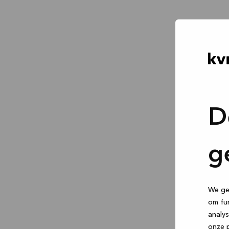
D
g
We geb
om fun
analys
onze p