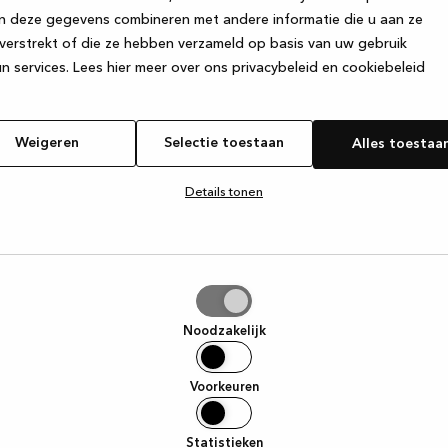
n deze gegevens combineren met andere informatie die u aan ze
verstrekt of die ze hebben verzameld op basis van uw gebruik
e exception has occurred
while loading
www.kvik.nl
(see the browser
n services.
Lees hier meer over ons privacybeleid en cookiebeleid
Weigeren
Selectie toestaan
Alles toestaa
Details tonen
tie
aan
Noodzakelijk
Voorkeuren
Statistieken