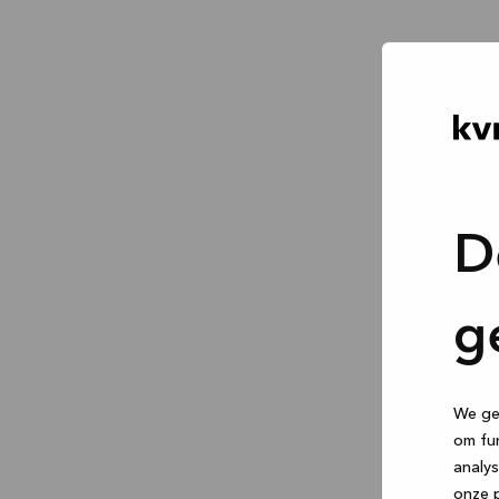
D
g
We geb
om fun
analys
onze p