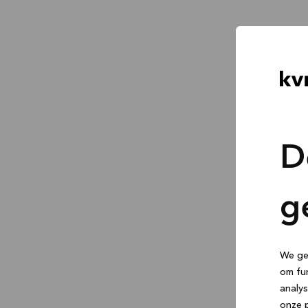
D
g
We geb
om fun
analys
onze p