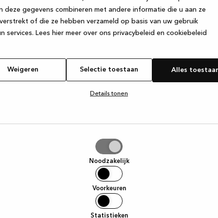
n deze gegevens combineren met andere informatie die u aan ze
verstrekt of die ze hebben verzameld op basis van uw gebruik
e exception has occurred
while loading
www.kvik.nl
(see the browser
n services.
Lees hier meer over ons privacybeleid en cookiebeleid
Weigeren
Selectie toestaan
Alles toestaa
Details tonen
tie
aan
Noodzakelijk
Voorkeuren
Statistieken