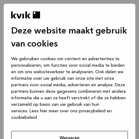
Deze website maakt gebruik
van cookies
We gebruiken cookies om content en advertenties te
personaliseren, om functies voor social media te bieden
en om ons websiteverkeer te analyseren. Ook delen we
informatie over uw gebruik van onze site met onze
partners voor social media, adverteren en analyse. Deze
partners kunnen deze gegevens combineren met andere
informatie die u aan ze heeft verstrekt of die ze hebben
verzameld op basis van uw gebruik van hun
services.
Lees hier meer over ons privacybeleid en
cookiebeleid
Application error: a client-side exception has occurred
while
loading
www.kvik.nl
(see the browser console for more
Weigeren