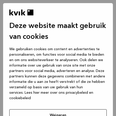
Deze website maakt gebruik
van cookies
We gebruiken cookies om content en advertenties te
personaliseren, om functies voor social media te bieden
en om ons websiteverkeer te analyseren. Ook delen we
informatie over uw gebruik van onze site met onze
partners voor social media, adverteren en analyse. Deze
partners kunnen deze gegevens combineren met andere
informatie die u aan ze heeft verstrekt of die ze hebben
verzameld op basis van uw gebruik van hun
services.
Lees hier meer over ons privacybeleid en
cookiebeleid
Application error: a client-side exception has occurred
while
loading
www.kvik.nl
(see the browser console for more
Weigeren