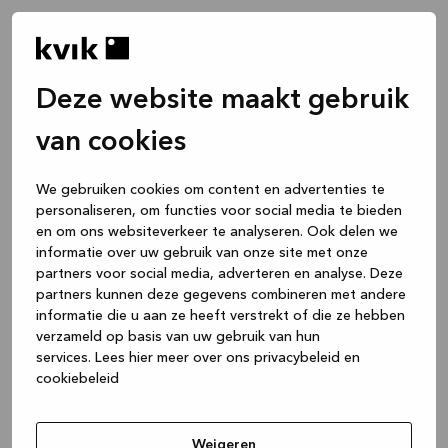
Deze website maakt gebruik
van cookies
We gebruiken cookies om content en advertenties te
personaliseren, om functies voor social media te bieden
en om ons websiteverkeer te analyseren. Ook delen we
informatie over uw gebruik van onze site met onze
partners voor social media, adverteren en analyse. Deze
partners kunnen deze gegevens combineren met andere
informatie die u aan ze heeft verstrekt of die ze hebben
verzameld op basis van uw gebruik van hun
services.
Lees hier meer over ons privacybeleid en
cookiebeleid
Application error: a client-side exception has occurred
while
loading
www.kvik.nl
(see the browser console for more
Weigeren