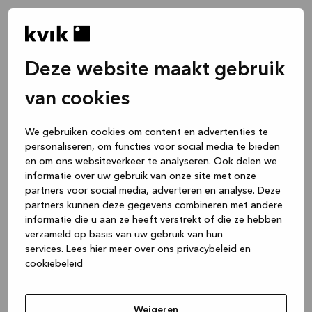
Deze website maakt gebruik
van cookies
We gebruiken cookies om content en advertenties te
personaliseren, om functies voor social media te bieden
en om ons websiteverkeer te analyseren. Ook delen we
informatie over uw gebruik van onze site met onze
partners voor social media, adverteren en analyse. Deze
partners kunnen deze gegevens combineren met andere
informatie die u aan ze heeft verstrekt of die ze hebben
verzameld op basis van uw gebruik van hun
services.
Lees hier meer over ons privacybeleid en
cookiebeleid
Application error: a client-side exception has occurred
while
loading
www.kvik.nl
(see the browser console for more
Weigeren