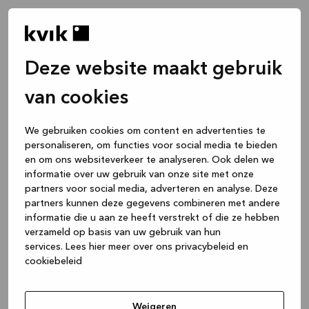
Deze website maakt gebruik
van cookies
We gebruiken cookies om content en advertenties te
personaliseren, om functies voor social media te bieden
en om ons websiteverkeer te analyseren. Ook delen we
informatie over uw gebruik van onze site met onze
partners voor social media, adverteren en analyse. Deze
partners kunnen deze gegevens combineren met andere
informatie die u aan ze heeft verstrekt of die ze hebben
verzameld op basis van uw gebruik van hun
services.
Lees hier meer over ons privacybeleid en
cookiebeleid
Application error: a client-side exception has occurred
while
loading
www.kvik.nl
(see the browser console for more
Weigeren