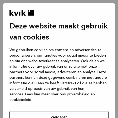
Deze website maakt gebruik
van cookies
We gebruiken cookies om content en advertenties te
personaliseren, om functies voor social media te bieden
en om ons websiteverkeer te analyseren. Ook delen we
informatie over uw gebruik van onze site met onze
partners voor social media, adverteren en analyse. Deze
partners kunnen deze gegevens combineren met andere
informatie die u aan ze heeft verstrekt of die ze hebben
verzameld op basis van uw gebruik van hun
services.
Lees hier meer over ons privacybeleid en
cookiebeleid
Application error: a client-side exception has occurred
while
loading
www.kvik.nl
(see the browser console for more
Weigeren