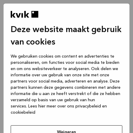
Deze website maakt gebruik
van cookies
We gebruiken cookies om content en advertenties te
personaliseren, om functies voor social media te bieden
en om ons websiteverkeer te analyseren. Ook delen we
informatie over uw gebruik van onze site met onze
partners voor social media, adverteren en analyse. Deze
partners kunnen deze gegevens combineren met andere
informatie die u aan ze heeft verstrekt of die ze hebben
verzameld op basis van uw gebruik van hun
services.
Lees hier meer over ons privacybeleid en
cookiebeleid
Application error: a client-side exception has occurred
while
loading
www.kvik.nl
(see the browser console for more
Weigeren