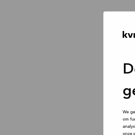
D
g
We geb
om fun
analys
onze p