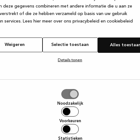
n deze gegevens combineren met andere informatie die u aan ze
verstrekt of die ze hebben verzameld op basis van uw gebruik
e exception has occurred
while loading
www.kvik.nl
(see the browser
n services.
Lees hier meer over ons privacybeleid en cookiebeleid
Weigeren
Selectie toestaan
Alles toestaa
Details tonen
tie
aan
Noodzakelijk
Voorkeuren
Statistieken