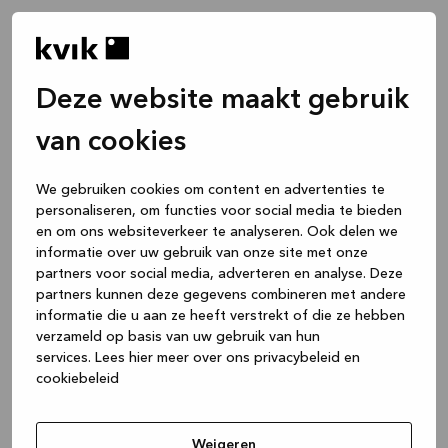
Deze website maakt gebruik
van cookies
We gebruiken cookies om content en advertenties te
personaliseren, om functies voor social media te bieden
en om ons websiteverkeer te analyseren. Ook delen we
informatie over uw gebruik van onze site met onze
partners voor social media, adverteren en analyse. Deze
partners kunnen deze gegevens combineren met andere
informatie die u aan ze heeft verstrekt of die ze hebben
verzameld op basis van uw gebruik van hun
services.
Lees hier meer over ons privacybeleid en
cookiebeleid
Application error: a client-side exception has occurred
while
loading
www.kvik.nl
(see the browser console for more
Weigeren