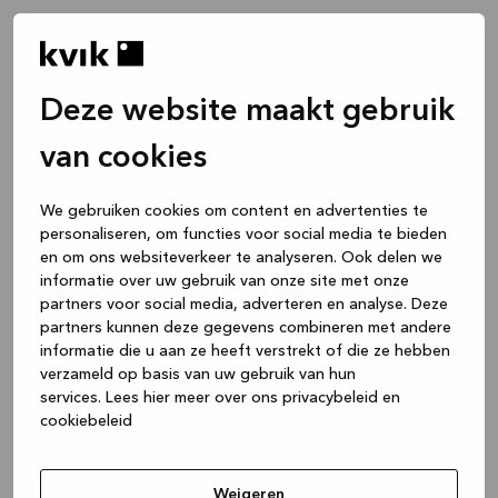
Deze website maakt gebruik
van cookies
We gebruiken cookies om content en advertenties te
personaliseren, om functies voor social media te bieden
en om ons websiteverkeer te analyseren. Ook delen we
informatie over uw gebruik van onze site met onze
partners voor social media, adverteren en analyse. Deze
partners kunnen deze gegevens combineren met andere
informatie die u aan ze heeft verstrekt of die ze hebben
verzameld op basis van uw gebruik van hun
services.
Lees hier meer over ons privacybeleid en
cookiebeleid
Application error: a client-side exception has occurred
while
loading
www.kvik.nl
(see the browser console for more
Weigeren