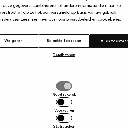
n deze gegevens combineren met andere informatie die u aan ze
verstrekt of die ze hebben verzameld op basis van uw gebruik
e exception has occurred
while loading
www.kvik.nl
(see the browser
n services.
Lees hier meer over ons privacybeleid en cookiebeleid
Weigeren
Selectie toestaan
Alles toestaa
Details tonen
tie
aan
Noodzakelijk
Voorkeuren
Statistieken