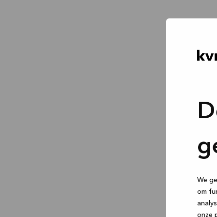
D
g
We geb
om fun
analys
onze p