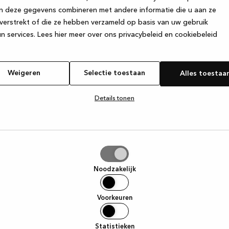
n deze gegevens combineren met andere informatie die u aan ze
verstrekt of die ze hebben verzameld op basis van uw gebruik
e exception has occurred
while loading
www.kvik.nl
(see the browser
n services.
Lees hier meer over ons privacybeleid en cookiebeleid
Weigeren
Selectie toestaan
Alles toestaa
Details tonen
tie
aan
Noodzakelijk
Voorkeuren
Statistieken