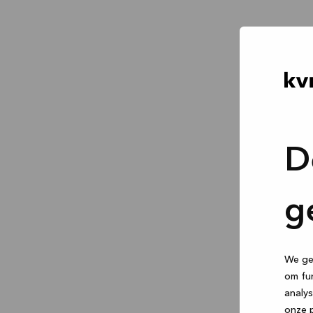
D
g
We geb
om fun
analys
onze p