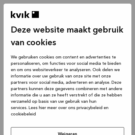
Deze website maakt gebruik
van cookies
We gebruiken cookies om content en advertenties te
personaliseren, om functies voor social media te bieden
en om ons websiteverkeer te analyseren. Ook delen we
informatie over uw gebruik van onze site met onze
partners voor social media, adverteren en analyse. Deze
partners kunnen deze gegevens combineren met andere
informatie die u aan ze heeft verstrekt of die ze hebben
verzameld op basis van uw gebruik van hun
services.
Lees hier meer over ons privacybeleid en
cookiebeleid
Application error: a client-side exception has occurred
while
loading
www.kvik.nl
(see the browser console for more
Weigeren