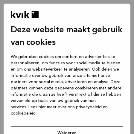
Deze website maakt gebruik
van cookies
We gebruiken cookies om content en advertenties te
personaliseren, om functies voor social media te bieden
en om ons websiteverkeer te analyseren. Ook delen we
informatie over uw gebruik van onze site met onze
partners voor social media, adverteren en analyse. Deze
partners kunnen deze gegevens combineren met andere
informatie die u aan ze heeft verstrekt of die ze hebben
verzameld op basis van uw gebruik van hun
services.
Lees hier meer over ons privacybeleid en
cookiebeleid
Application error: a client-side exception has occurred
while
loading
www.kvik.nl
(see the browser console for more
Weigeren