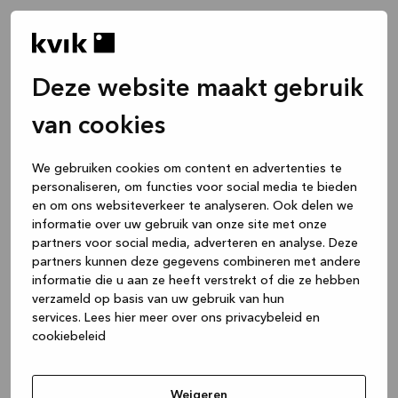
Deze website maakt gebruik
van cookies
We gebruiken cookies om content en advertenties te
personaliseren, om functies voor social media te bieden
en om ons websiteverkeer te analyseren. Ook delen we
informatie over uw gebruik van onze site met onze
partners voor social media, adverteren en analyse. Deze
partners kunnen deze gegevens combineren met andere
informatie die u aan ze heeft verstrekt of die ze hebben
verzameld op basis van uw gebruik van hun
services.
Lees hier meer over ons privacybeleid en
cookiebeleid
Application error: a client-side exception has occurred
while
loading
www.kvik.nl
(see the browser console for more
Weigeren