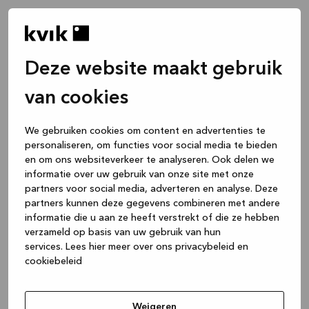
Deze website maakt gebruik
van cookies
We gebruiken cookies om content en advertenties te
personaliseren, om functies voor social media te bieden
en om ons websiteverkeer te analyseren. Ook delen we
informatie over uw gebruik van onze site met onze
partners voor social media, adverteren en analyse. Deze
partners kunnen deze gegevens combineren met andere
informatie die u aan ze heeft verstrekt of die ze hebben
verzameld op basis van uw gebruik van hun
services.
Lees hier meer over ons privacybeleid en
cookiebeleid
Application error: a client-side exception has occurred
while
loading
www.kvik.nl
(see the browser console for more
Weigeren