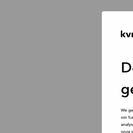
D
g
We geb
om fun
analys
onze p