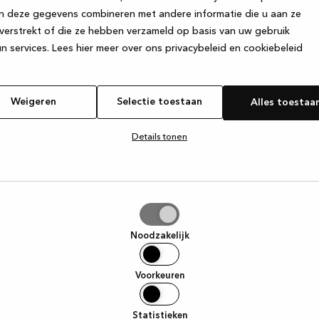
n deze gegevens combineren met andere informatie die u aan ze
verstrekt of die ze hebben verzameld op basis van uw gebruik
e exception has occurred
while loading
www.kvik.nl
(see the browser
n services.
Lees hier meer over ons privacybeleid en cookiebeleid
Weigeren
Selectie toestaan
Alles toestaa
Details tonen
tie
aan
Noodzakelijk
Voorkeuren
Statistieken