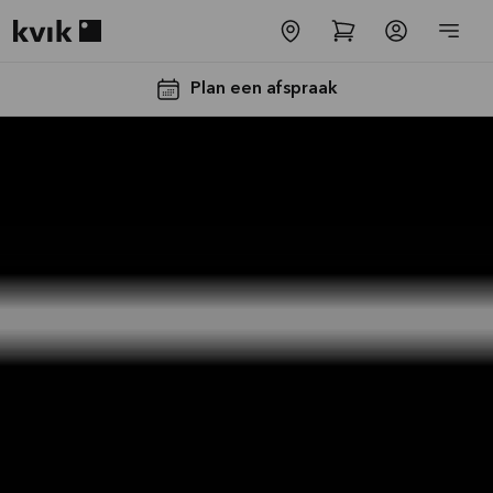
Kvik logo
Plan een afspraak
-30% op alle
werkbladen
incl. spoelbak
en kraan*
Aanbieding is geldig tot
16-08-2026