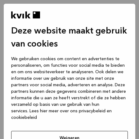
Deze website maakt gebruik
van cookies
We gebruiken cookies om content en advertenties te
personaliseren, om functies voor social media te bieden
en om ons websiteverkeer te analyseren. Ook delen we
informatie over uw gebruik van onze site met onze
partners voor social media, adverteren en analyse. Deze
partners kunnen deze gegevens combineren met andere
informatie die u aan ze heeft verstrekt of die ze hebben
verzameld op basis van uw gebruik van hun
services.
Lees hier meer over ons privacybeleid en
cookiebeleid
Application error: a client-side exception has occurred
while
loading
www.kvik.nl
(see the browser console for more
Weigeren