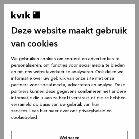
Deze website maakt gebruik
van cookies
We gebruiken cookies om content en advertenties te
personaliseren, om functies voor social media te bieden
en om ons websiteverkeer te analyseren. Ook delen we
informatie over uw gebruik van onze site met onze
partners voor social media, adverteren en analyse. Deze
partners kunnen deze gegevens combineren met andere
informatie die u aan ze heeft verstrekt of die ze hebben
verzameld op basis van uw gebruik van hun
services.
Lees hier meer over ons privacybeleid en
cookiebeleid
Application error: a client-side exception has occurred
while
loading
www.kvik.nl
(see the browser console for more
Weigeren