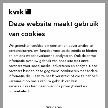
Deze website maakt gebruik
van cookies
We gebruiken cookies om content en advertenties te
personaliseren, om functies voor social media te bieden
en om ons websiteverkeer te analyseren. Ook delen we
informatie over uw gebruik van onze site met onze
partners voor social media, adverteren en analyse. Deze
partners kunnen deze gegevens combineren met andere
informatie die u aan ze heeft verstrekt of die ze hebben
verzameld op basis van uw gebruik van hun
services.
Lees hier meer over ons privacybeleid en
cookiebeleid
Application error: a client-side exception has occurred
while
loading
www.kvik.nl
(see the browser console for more
Weigeren