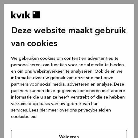
Deze website maakt gebruik
van cookies
We gebruiken cookies om content en advertenties te
personaliseren, om functies voor social media te bieden
en om ons websiteverkeer te analyseren. Ook delen we
informatie over uw gebruik van onze site met onze
partners voor social media, adverteren en analyse. Deze
partners kunnen deze gegevens combineren met andere
informatie die u aan ze heeft verstrekt of die ze hebben
verzameld op basis van uw gebruik van hun
services.
Lees hier meer over ons privacybeleid en
cookiebeleid
Application error: a client-side exception has occurred
while
loading
www.kvik.nl
(see the browser console for more
Weigeren