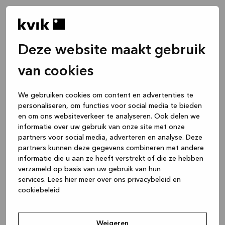
Deze website maakt gebruik
van cookies
We gebruiken cookies om content en advertenties te
personaliseren, om functies voor social media te bieden
en om ons websiteverkeer te analyseren. Ook delen we
informatie over uw gebruik van onze site met onze
partners voor social media, adverteren en analyse. Deze
partners kunnen deze gegevens combineren met andere
informatie die u aan ze heeft verstrekt of die ze hebben
verzameld op basis van uw gebruik van hun
services.
Lees hier meer over ons privacybeleid en
cookiebeleid
Application error: a client-side exception has occurred
while
loading
www.kvik.nl
(see the browser console for more
Weigeren