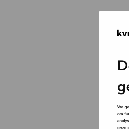
D
g
We geb
om fun
analys
onze p