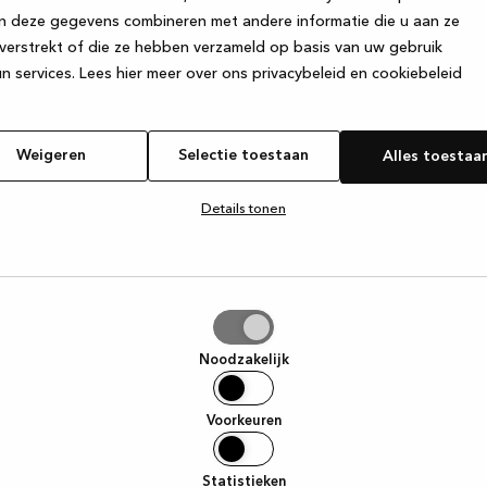
n deze gegevens combineren met andere informatie die u aan ze
verstrekt of die ze hebben verzameld op basis van uw gebruik
e exception has occurred
while loading
www.kvik.nl
(see the browser
n services.
Lees hier meer over ons privacybeleid en cookiebeleid
Weigeren
Selectie toestaan
Alles toestaa
Details tonen
tie
aan
Noodzakelijk
Voorkeuren
Statistieken