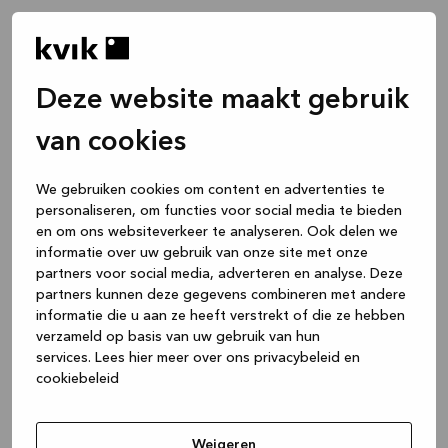
Deze website maakt gebruik
van cookies
We gebruiken cookies om content en advertenties te
personaliseren, om functies voor social media te bieden
en om ons websiteverkeer te analyseren. Ook delen we
informatie over uw gebruik van onze site met onze
partners voor social media, adverteren en analyse. Deze
partners kunnen deze gegevens combineren met andere
informatie die u aan ze heeft verstrekt of die ze hebben
verzameld op basis van uw gebruik van hun
services.
Lees hier meer over ons privacybeleid en
cookiebeleid
Application error: a client-side exception has occurred
while
loading
www.kvik.nl
(see the browser console for more
Weigeren