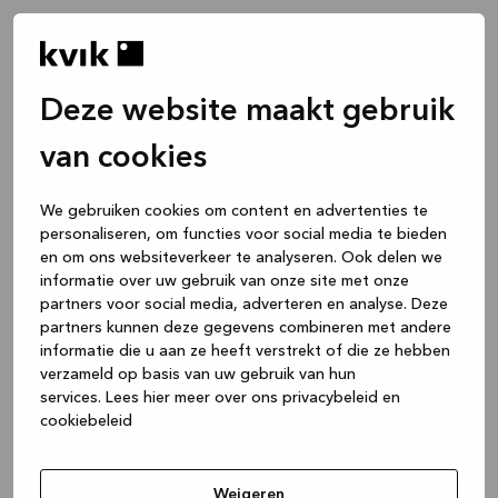
Deze website maakt gebruik
van cookies
We gebruiken cookies om content en advertenties te
personaliseren, om functies voor social media te bieden
en om ons websiteverkeer te analyseren. Ook delen we
informatie over uw gebruik van onze site met onze
partners voor social media, adverteren en analyse. Deze
partners kunnen deze gegevens combineren met andere
informatie die u aan ze heeft verstrekt of die ze hebben
verzameld op basis van uw gebruik van hun
services.
Lees hier meer over ons privacybeleid en
cookiebeleid
Application error: a client-side exception has occurred
while
loading
www.kvik.nl
(see the browser console for more
Weigeren