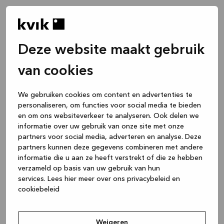
Deze website maakt gebruik
van cookies
We gebruiken cookies om content en advertenties te
personaliseren, om functies voor social media te bieden
en om ons websiteverkeer te analyseren. Ook delen we
informatie over uw gebruik van onze site met onze
partners voor social media, adverteren en analyse. Deze
partners kunnen deze gegevens combineren met andere
informatie die u aan ze heeft verstrekt of die ze hebben
verzameld op basis van uw gebruik van hun
services.
Lees hier meer over ons privacybeleid en
cookiebeleid
Application error: a client-side exception has occurred
while
loading
www.kvik.nl
(see the browser console for more
Weigeren