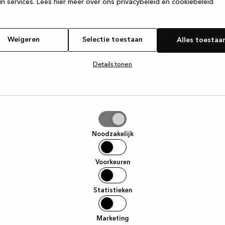
n services.
Lees hier meer over ons privacybeleid en cookiebeleid
Weigeren
Selectie toestaan
Alles toestaa
Details tonen
Wat is de ideale hoogte vo
tie
aan
Noodzakelijk
Wat is de ideale plek voor
Voorkeuren
Statistieken
t
Ik heb de gaten op een ver
Marketing
reserveonderdeel krijgen?