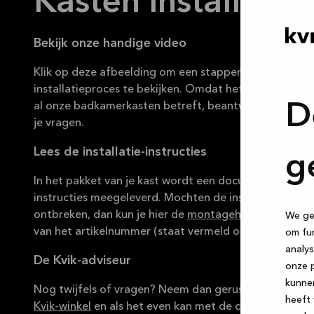
Kasten installeren
Bekijk onze handige video
Klik op deze afbeelding om een stappenplan van het
installatieproces te bekijken. Omdat het een algemen
D
al onze badkamerkasten betreft, beantwoordt het mog
je vragen.
Lees de installatie-instructies
g
In het pakket van je kast wordt een document met de i
instructies meegeleverd. Mochten de installatie-instru
ontbreken, dan kun je hier de
montagehandleidingen
We geb
van het artikelnummer (staat vermeld op de factuur).
om fun
analys
De Kvik-adviseur
onze p
kunne
Nog twijfels of vragen? Neem dan gerust contact op
heeft 
Kvik-winkel
en als het even kan met de consultant die j