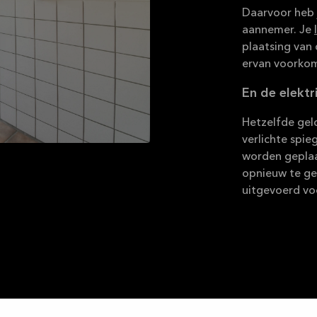
Daarvoor heb 
aannemer. Je
plaatsing van 
ervan voorkomt
En de elektr
Hetzelfde gel
verlichte spie
worden geplaa
opnieuw te geb
uitgevoerd vo