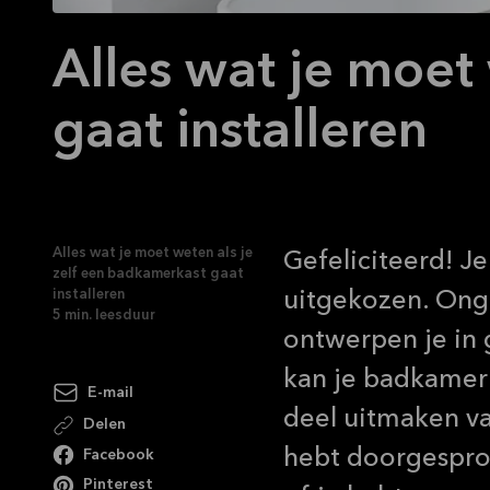
Alles wat je moet
gaat installeren
Alles wat je moet weten als je
Gefeliciteerd! J
zelf een badkamerkast gaat
installeren
uitgekozen. Ong
5
min. leesduur
ontwerpen je in 
kan je badkamer
E-mail
deel uitmaken va
Delen
hebt doorgespro
Facebook
Pinterest