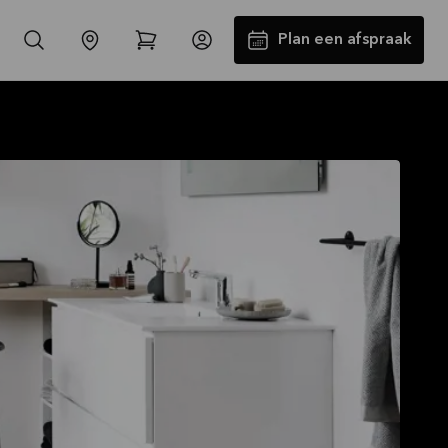
Plan een afspraak
-30% op alle werkbladen incl.
spoelbak en kraan*
Aanbieding is geldig tot
16-08-2026
Bekijk aanbieding