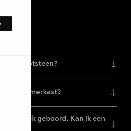
n
or een gootsteen?
 een badkamerkast?
keerde plek geboord. Kan ik een