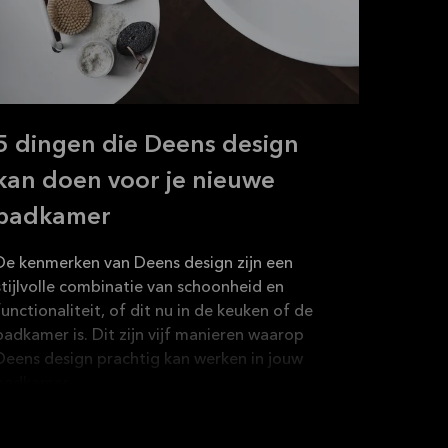
5 dingen die Deens design
kan doen voor je nieuwe
badkamer
De kenmerken van Deens design zijn een
stijlvolle combinatie van schoonheid en
functionaliteit, of dit nu in de keuken of de
badkamer is. Dit zijn vijf manieren waarop
Deens design prachtig kan werken in jouw
badkamer.